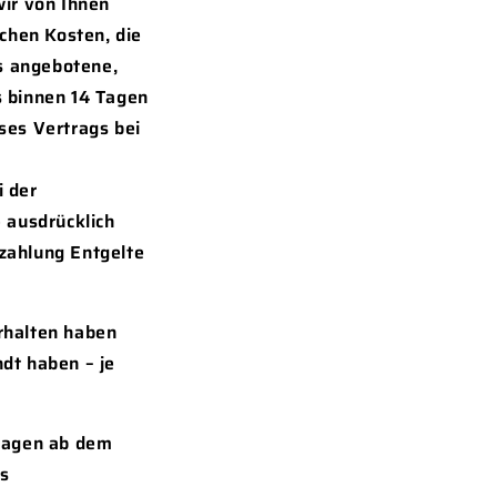
wir von Ihnen
ichen Kosten, die
ns angebotene,
s binnen 14 Tagen
ses Vertrags bei
i der
 ausdrücklich
zahlung Entgelte
rhalten haben
dt haben – je
 Tagen ab dem
ns