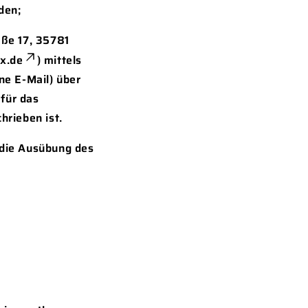
den;
aße 17, 35781
x.de
) mittels
ine E-Mail) über
afür das
hrieben ist.
r die Ausübung des