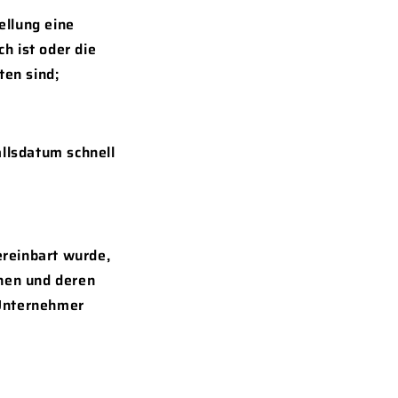
ellung eine
h ist oder die
ten sind;
allsdatum schnell
ereinbart wurde,
nnen und deren
 Unternehmer