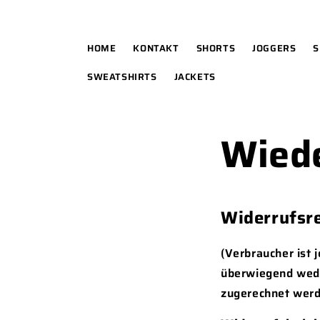
DIREKT
ZUM
INHALT
HOME
KONTAKT
SHORTS
JOGGERS
S
SWEATSHIRTS
JACKETS
Wiede
Widerrufsre
(Verbraucher ist 
überwiegend weder
zugerechnet werd